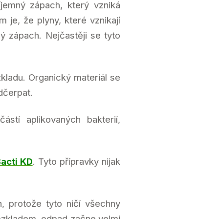
íjemný zápach, který vzniká
je, že plyny, které vznikají
ný zápach. Nejčastěji se tyto
kladu. Organický materiál se
dčerpat.
tí aplikovaných bakterií,
acti KD
. Tyto přípravky nijak
, protože tyto ničí všechny
 rozkladem, odpad začne velmi