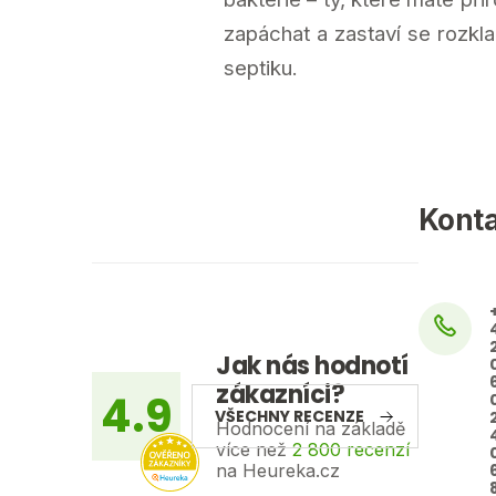
zapáchat a zastaví se rozk
septiku.
Z
Kont
á
p
a
t
Jak nás hodnotí
zákazníci?
í
4.9
VŠECHNY RECENZE
Hodnocení na základě
více než
2 800 recenzí
na Heureka.cz