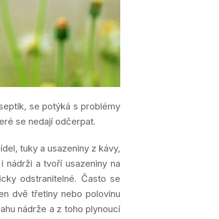
septik, se potýká s problémy
eré se nedají odčerpat.
ídel, tuky a usazeniny z kávy,
i nádrži a tvoří usazeniny na
cky odstranitelné. Často se
jen dvě třetiny nebo polovinu
ahu nádrže a z toho plynoucí