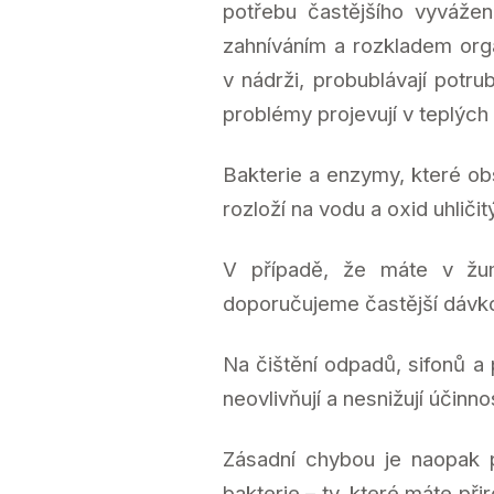
potřebu častějšího vyvážen
zahníváním a rozkladem orga
v nádrži, probublávají potru
problémy projevují v teplých
Bakterie a enzymy, které o
rozloží na vodu a oxid uhlič
V případě, že máte v žum
doporučujeme častější dávko
Na čištění odpadů, sifonů a
neovlivňují a nesnižují účinn
Zásadní chybou je naopak p
bakterie – ty, které máte př