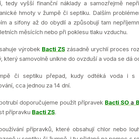
í, tedy vyšší finanční náklady a samozřejmě nepř
nické hmoty v žumpě či septiku. Dalším problémem 
bím a sifony až do obydlí a způsobují tam nepříjem
 letních měsících nebo při poklesu tlaku vzduchu.
bsahuje výrobek
Bacti ZS
zásadně urychlí proces roz
itý, který samovolně unikne do ovzduší a voda se dá o
pě či septiku přepad, kudy odtéká voda i s čás
vání, cca jednou za 14 dní.
 potrubí doporučujeme použít přípravek
Bacti SO
a
B
ost přípravku
Bacti ZS
.
oužívání přípravků, které obsahují chlor nebo louh
irozeně v septiku či žumpě, i ty přidané na pomoc s