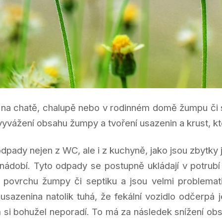
jí na chatě, chalupě nebo v rodinném domě žumpu či 
vyvážení obsahu žumpy a tvoření usazenin a krust, kt
dpady nejen z WC, ale i z kuchyně, jako jsou zbytky j
nádobí. Tyto odpady se postupně ukládají v potrubí 
povrchu žumpy či septiku a jsou velmi problemati
usazenina natolik tuhá, že fekální vozidlo odčerpá 
si bohužel neporadí. To má za následek snížení obs