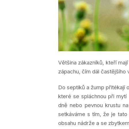
Většina zákazníků, kteří ma
zápachu, čím dál častějšího 
Do septiků a žump přitékají o
které se spláchnou při mytí 
dně nebo pevnou krustu na 
setkáváme s tím, že je tato 
obsahu nádrže a se zbytkem 