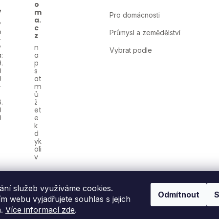
o
7
m
Pro domácnosti
a.
c
Průmysl a zemědělství
z
Vybrat podle
ání služeb využíváme cookies.
Odmítnout
S
 webu vyjadřujete souhlas s jejich
m.
Více informací zde
.
Odeslat