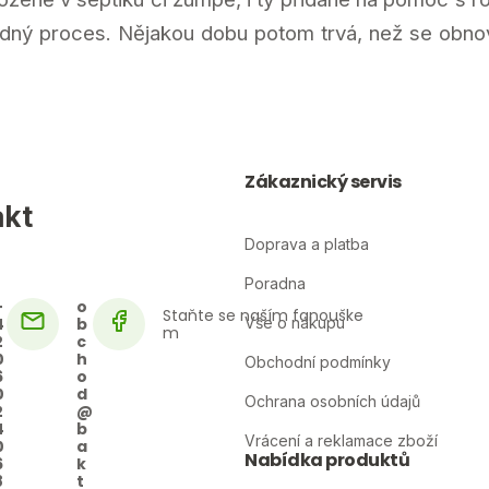
ladný proces. Nějakou dobu potom trvá, než se obn
Zákaznický servis
akt
Doprava a platba
Poradna
+
o
4
b
Vše o nákupu
2
c
0
h
Obchodní podmínky
6
o
0
d
Ochrana osobních údajů
2
@
4
b
Vrácení a reklamace zboží
0
a
Nabídka produktů
6
k
8
t