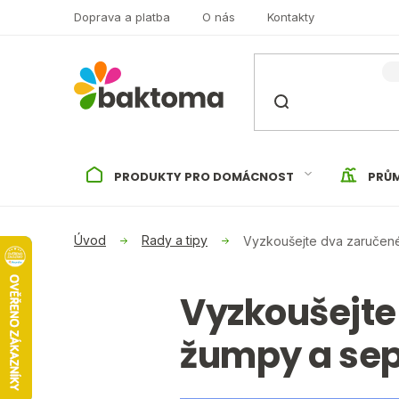
Přejít
Doprava a platba
O nás
Kontakty
na
obsah
PRODUKTY PRO DOMÁCNOST
PRŮM
Rady a tipy
Vyzkoušejte dva zaručené 
Vyzkoušejte 
žumpy a sep