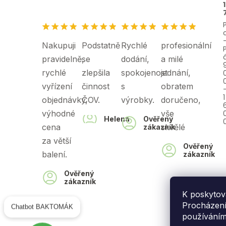
1
Nakupuji
Podstatně
Rychlé
profesionální
pravidelně,
se
dodání,
a milé
rychlé
zlepšila
spokojenost
jednání,
vyřízení
činnost
s
obratem
objednávky,
ČOV.
výrobky.
doručeno,
výhodné
vše
Helena
Ověřený
cena
skvělé
zákazník
za větší
Ověřený
balení.
zákazník
Ověřený
zákazník
K poskytov
Procházením
Chatbot BAKTOMÁK
používání