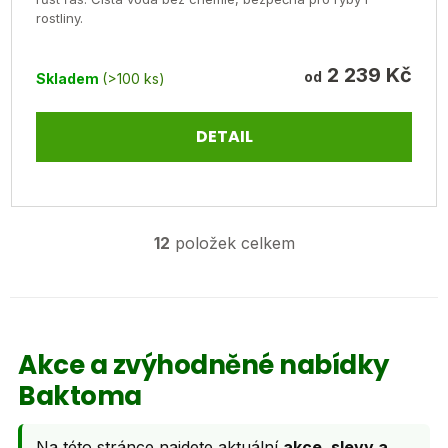
rostliny.
5
Odeslat
hvězdiček.
2 239 Kč
od
Skladem
(>100 ks)
Powered by chaterimo
DETAIL
12
položek celkem
O
v
l
á
d
Akce a zvýhodněné nabídky
a
Baktoma
c
í
p
Na této stránce najdete aktuální
akce, slevy a