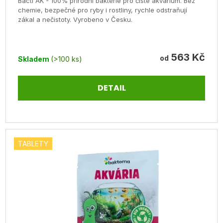
Bacti AK - 100% přírodní bakterie pro čisté akvárium. Bez
je
chemie, bezpečné pro ryby i rostliny, rychle odstraňují
zákal a nečistoty. Vyrobeno v Česku.
5,0
z
5
563 Kč
od
Skladem
(>100 ks)
hvězdiček.
DETAIL
TABLETY