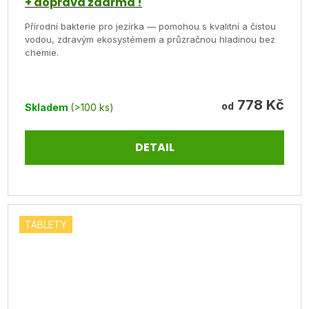
+ doprava zdarma !
je
Přírodní bakterie pro jezírka — pomohou s kvalitní a čistou
5,0
vodou, zdravým ekosystémem a průzračnou hladinou bez
z
chemie.
5
hvězdiček.
778 Kč
od
Skladem
(>100 ks)
DETAIL
TABLETY