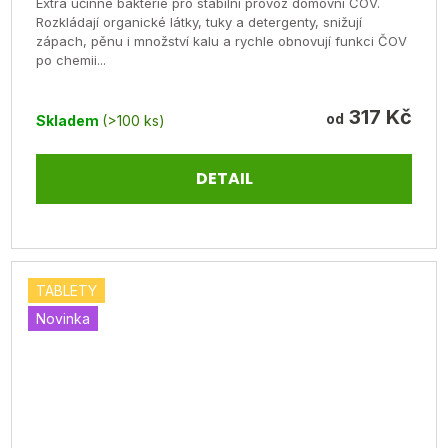
Extra účinné bakterie pro stabilní provoz domovní ČOV.
je
Rozkládají organické látky, tuky a detergenty, snižují
zápach, pěnu i množství kalu a rychle obnovují funkci ČOV
5,0
po chemii...
z
5
317 Kč
od
Skladem
(>100 ks)
hvězdiček.
DETAIL
TABLETY
Novinka