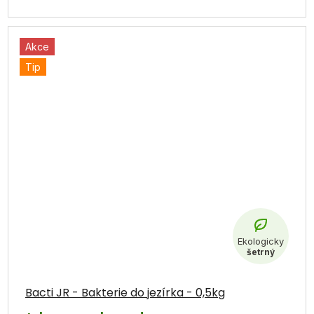
Akce
Tip
Průměrné
hodnocení
Bacti JR - Bakterie do jezírka - 0,5kg
produktu