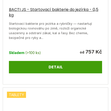
Průměrné
hodnocení
BACTI JS - Startovací bakterie do jezírka - 0,5
kg
produktu
je
Startovací bakterie pro jezírka a rybníčky — nastartují
biologickou rovnováhu po zimě, rozloží organické
5,0
usazeniny a odstraní zákal, kal a řasy. Bez chemie,
z
bezpečné pro ryby a...
5
hvězdiček.
757 Kč
od
Skladem
(>100 ks)
DETAIL
TABLETY