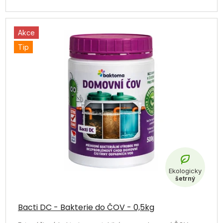
Akce
Tip
Průměrné
hodnocení
Bacti DC - Bakterie do ČOV - 0,5kg
produktu