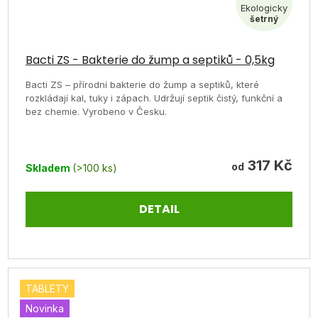
Průměrné
hodnocení
Bacti ZS - Bakterie do žump a septiků - 0,5kg
produktu
Bacti ZS – přírodní bakterie do žump a septiků, které
je
rozkládají kal, tuky i zápach. Udržují septik čistý, funkční a
bez chemie. Vyrobeno v Česku.
5,0
z
5
317 Kč
od
Skladem
(>100 ks)
hvězdiček.
DETAIL
TABLETY
Novinka