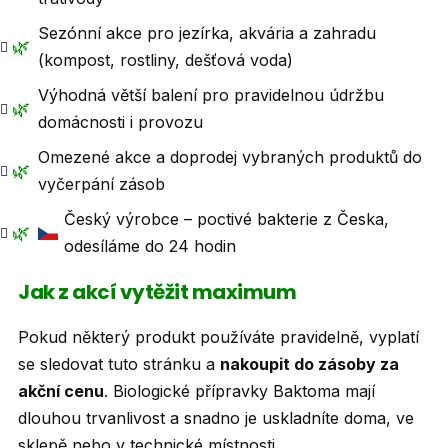
Sezónní akce pro jezírka, akvária a zahradu
🌿
(kompost, rostliny, dešťová voda)
Výhodná větší balení pro pravidelnou údržbu
🌿
domácnosti i provozu
Omezené akce a doprodej vybraných produktů do
🌿
vyčerpání zásob
Český výrobce – poctivé bakterie z Česka,
🌿
odesíláme do 24 hodin
Jak z akcí vytěžit maximum
Pokud některý produkt používáte pravidelně, vyplatí
se sledovat tuto stránku a
nakoupit do zásoby za
akční cenu
. Biologické přípravky Baktoma mají
dlouhou trvanlivost a snadno je uskladníte doma, ve
sklepě nebo v technické místnosti.