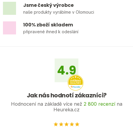
Jsme český výrobce
naše produkty vyrábíme v Olomouci
100% zboží skladem
připravené ihned k odeslání
Z
á
p
a
4.9
t
í
Jak nás hodnotí zákazníci?
Hodnocení na základě více než
2 800 recenzí
na
Heureka.cz