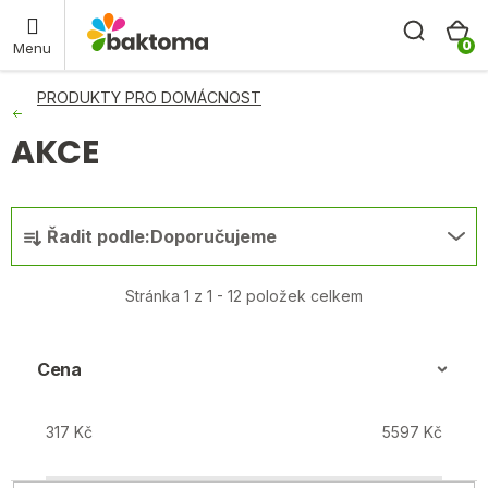
Přejít
Hleda
N
baktoma.cz - AI chat
na
obsah
K
PRODUKTY PRO DOMÁCNOST
AKCE
Ř
Řadit podle:
Doporučujeme
a
z
Stránka
1
z
1
-
12
položek celkem
e
n
í
Cena
p
r
317
Kč
5597
Kč
o