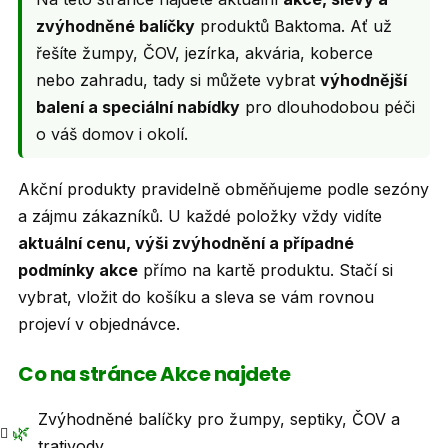
r
zvýhodněné balíčky
produktů Baktoma. Ať už
v
řešíte žumpy, ČOV, jezírka, akvária, koberce
k
nebo zahradu, tady si můžete vybrat
výhodnější
y
balení a speciální nabídky
pro dlouhodobou péči
v
o váš domov i okolí.
ý
p
i
Akční produkty pravidelně obměňujeme podle sezóny
s
a zájmu zákazníků. U každé položky vždy vidíte
u
aktuální cenu, výši zvýhodnění a případné
podmínky akce
přímo na kartě produktu. Stačí si
vybrat, vložit do košíku a sleva se vám rovnou
projeví v objednávce.
Co na stránce Akce najdete
Zvýhodněné balíčky pro žumpy, septiky, ČOV a
🌿
trativody