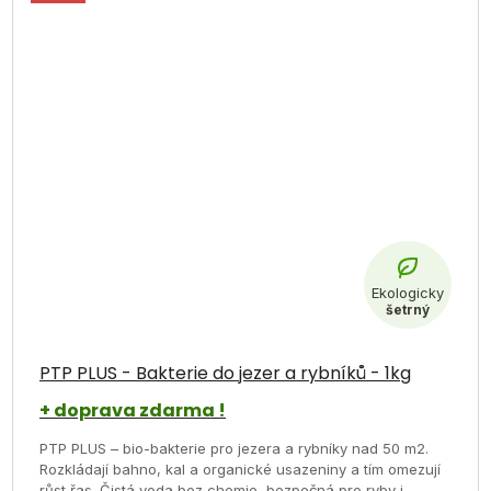
Průměrné
hodnocení
PTP PLUS - Bakterie do jezer a rybníků - 1kg
produktu
+ doprava zdarma !
je
PTP PLUS – bio-bakterie pro jezera a rybníky nad 50 m2.
5,0
Rozkládají bahno, kal a organické usazeniny a tím omezují
z
růst řas. Čistá voda bez chemie, bezpečná pro ryby i