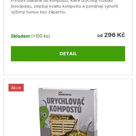
Přírodní bakterie do kompostu, které urychlují rozklad
je
bioodpadu, zlepšují kvalitu kompostu a pomáhají vytvořit
výživný humus bez zápachu.
5,0
z
5
296 Kč
od
Skladem
(>100 ks)
hvězdiček.
DETAIL
Akce