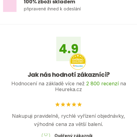
100% zboží skladem
připravené ihned k odeslání
Z
á
p
a
4.9
t
í
Jak nás hodnotí zákazníci?
Hodnocení na základě více než
2 800 recenzí
na
Heureka.cz
Odeslat
Nakupuji pravidelně, rychlé vyřízení objednávky,
Powered by chaterimo
výhodné cena za větší balení.
Ověřený zákazník