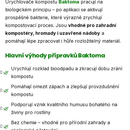
i
Urychlovače kompostu
Baktoma
pracují na
s
biologickém principu – po aplikaci se aktivují
u
prospěšné bakterie, které výrazně zrychlují
kompostovací proces. Jsou
vhodné pro zahradní
kompostéry, hromady i uzavřené nádoby
a
pomáhají lépe zpracovat i hůře rozložitelný materiál.
Hlavní výhody přípravků Baktoma
Urychlují rozklad bioodpadu a zkracují dobu zrání
🌿
kompostu
Pomáhají omezit zápach a zlepšují provzdušnění
🌿
kompostu
Podporují vznik kvalitního humusu bohatého na
🌿
živiny pro rostliny
Bez chemie – vhodné pro přírodní zahrady a
🌿