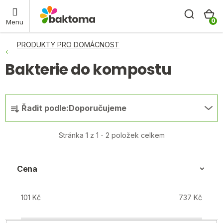
Přejít
Hleda
N
baktoma.cz - AI chat
na
obsah
K
PRODUKTY PRO DOMÁCNOST
Bakterie do kompostu
Ř
Řadit podle:
Doporučujeme
a
z
Stránka
1
z
1
-
2
položek celkem
e
n
í
Cena
p
r
101
Kč
737
Kč
o