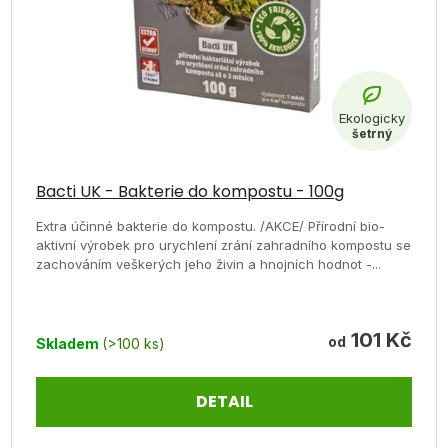
Průměrné
hodnocení
Bacti UK - Bakterie do kompostu - 100g
produktu
Extra účinné bakterie do kompostu. /AKCE/ Přírodní bio-
je
aktivní výrobek pro urychlení zrání zahradního kompostu se
zachováním veškerých jeho živin a hnojních hodnot -...
5,0
z
5
101 Kč
od
Skladem
(>100 ks)
hvězdiček.
DETAIL