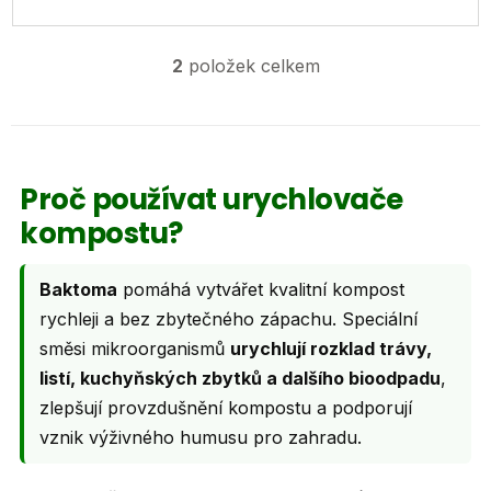
2
položek celkem
O
v
l
á
d
Proč používat urychlovače
a
kompostu?
c
í
p
Baktoma
pomáhá vytvářet kvalitní kompost
r
rychleji a bez zbytečného zápachu. Speciální
v
směsi mikroorganismů
urychlují rozklad trávy,
k
listí, kuchyňských zbytků a dalšího bioodpadu
,
y
zlepšují provzdušnění kompostu a podporují
v
vznik výživného humusu pro zahradu.
ý
p