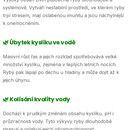
systémově. Vytváří nestabilní prostředí, ve kterém ryby
trpí stresem, mají oslabenou imunitu a jsou náchylnější
k onemocněním.
🌿 Úbytek kyslíku ve vodě
Masivní růst řas a jejich rozklad spotřebovává velké
množství kyslíku, zejména v teplých letních nocích.
Ryby pak lapají po dechu u hladiny a může dojít až k
jejich úhynu.
🌿 Kolísání kvality vody
Dochází k prudkým změnám obsahu kyslíku, pH i
průzračnosti vody. Tyto výkyvy ryby dlouhodobě
stresují a oslabují jejich obranyschopnost.