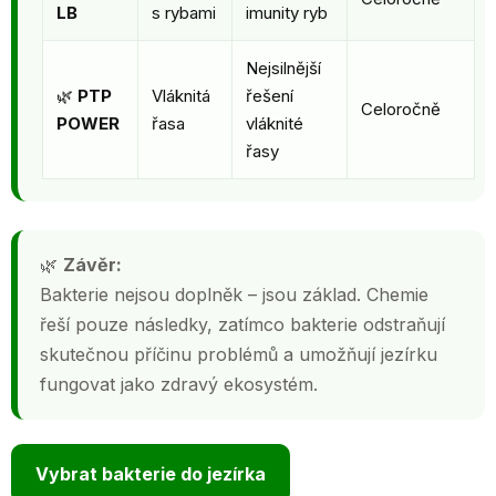
LB
s rybami
imunity ryb
Nejsilnější
🌿
PTP
Vláknitá
řešení
Celoročně
POWER
řasa
vláknité
řasy
Odeslat
Powered by chaterimo
🌿
Závěr:
Bakterie nejsou doplněk – jsou základ. Chemie
řeší pouze následky, zatímco bakterie odstraňují
skutečnou příčinu problémů a umožňují jezírku
fungovat jako zdravý ekosystém.
Vybrat bakterie do jezírka