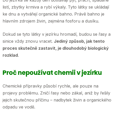
Do jezírka se každý den dostávají pyl, prach, spadané
listí, zbytky krmiva a rybí výkaly. Tyto látky se ukládají
ke dnu a vytvářejí organické bahno. Právě bahno je
hlavním zdrojem živin, zejména fosforu a dusíku.
Dokud se tyto látky v jezírku hromadí, budou se řasy a
sinice vždy znovu vracet.
Jediný způsob, jak tento
proces skutečně zastavit, je dlouhodobý biologický
rozklad
.
Proč nepoužívat chemii v jezírku
Chemické přípravky působí rychle, ale pouze na
projevy problému. Zničí řasy nebo zákal, aniž by řešily
jejich skutečnou příčinu – nadbytek živin a organického
odpadu ve vodě.