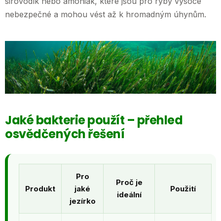
sirovodík nebo amoniak, které jsou pro ryby vysoce
nebezpečné a mohou vést až k hromadným úhynům.
Jaké bakterie použít – přehled
osvědčených řešení
Pro
Proč je
Produkt
jaké
Použití
ideální
jezírko