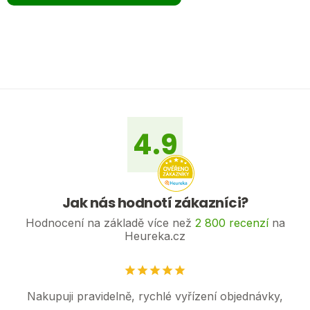
Z
á
p
a
4.9
t
í
Jak nás hodnotí zákazníci?
Hodnocení na základě více než
2 800 recenzí
na
Heureka.cz
Nakupuji pravidelně, rychlé vyřízení objednávky,