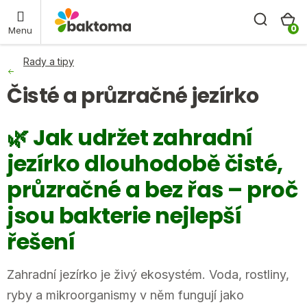
Přejít
Hleda
N
baktoma.cz - AI chat
na
obsah
K
Rady a tipy
Čisté a průzračné jezírko
🌿 Jak udržet zahradní
jezírko dlouhodobě čisté,
průzračné a bez řas – proč
jsou bakterie nejlepší
řešení
Zahradní jezírko je živý ekosystém. Voda, rostliny,
ryby a mikroorganismy v něm fungují jako