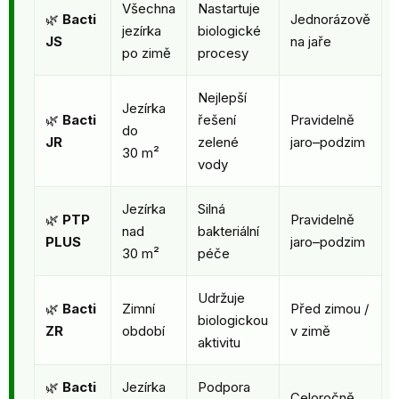
Všechna
Nastartuje
🌿
Bacti
Jednorázově
jezírka
biologické
JS
na jaře
po zimě
procesy
Nejlepší
Jezírka
🌿
Bacti
řešení
Pravidelně
do
JR
zelené
jaro–podzim
30 m²
vody
Jezírka
Silná
🌿
PTP
Pravidelně
nad
bakteriální
PLUS
jaro–podzim
30 m²
péče
Udržuje
🌿
Bacti
Zimní
Před zimou /
biologickou
ZR
období
v zimě
aktivitu
🌿
Bacti
Jezírka
Podpora
Celoročně