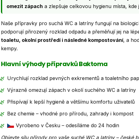
í
omezit zápach
a zlepšuje celkovou hygienu místa, kde j
p
r
Naše přípravky pro suchá WC a latríny fungují na biologické
podporují přirozený rozklad odpadu a přeměňují jej na lé
v
toaletu, okolní prostředí i následné kompostování
, a ho
k
kempy.
y
v
Hlavní výhody přípravků Baktoma
ý
🌿
Urychlují rozklad pevných exkrementů a toaletního pap
p
🌿
Výrazně omezují zápach v okolí suchého WC a latríny
i
s
🌿
Přispívají k lepší hygieně a většímu komfortu uživatelů
u
🌿
Bez chemie – vhodné pro přírodu, zahrady i kompost
🌿
Vyrobeno v Česku – odesíláme do 24 hodin
Objevte sílu přírody pro vaše suché WC a latríny – české 