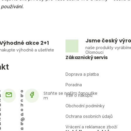
používání.
Jsme český výr
Výhodné akce 2+1
naše produkty vyrábím
nakupte výhodně a ušetřete
Olomouci
Zákaznický servis
akt
Doprava a platba
Poradna
+
o
4
b
Vše o nákupu
2
c
0
h
Obchodní podmínky
6
o
0
d
Ochrana osobních údajů
2
@
4
b
Vrácení a reklamace zboží
0
a