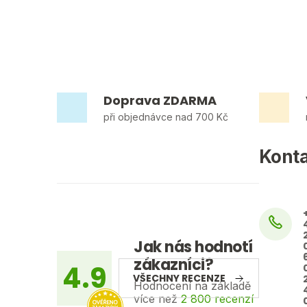
Doprava ZDARMA
při objednávce nad 700 Kč
Z
Kont
á
p
a
t
Jak nás hodnotí
zákazníci?
í
4.9
VŠECHNY RECENZE
Hodnocení na základě
více než
2 800 recenzí