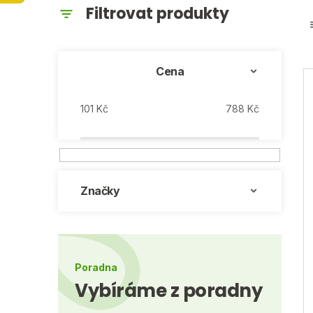
P
o
s
Cena
t
101
Kč
788
Kč
r
a
n
Značky
n
í
p
Poradna
a
Vybíráme z poradny
baktoma.cz - AI chat
n