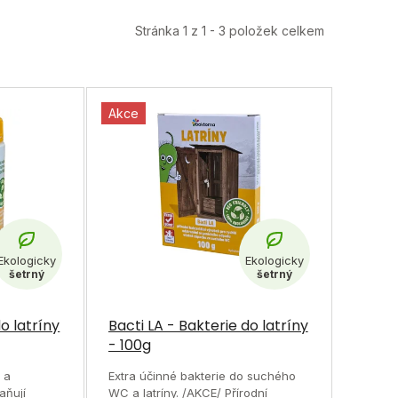
Stránka
1
z
1
-
3
položek celkem
Akce
Průměrné
o latríny
hodnocení
Bacti LA - Bakterie do latríny
- 100g
produktu
je
n a
Extra účinné bakterie do suchého
aňují
WC a latríny. /AKCE/ Přírodní
5,0