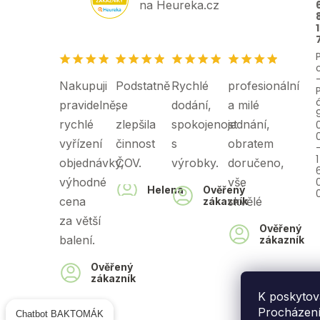
na Heureka.cz
1
Nakupuji
Podstatně
Rychlé
profesionální
pravidelně,
se
dodání,
a milé
rychlé
zlepšila
spokojenost
jednání,
vyřízení
činnost
s
obratem
objednávky,
ČOV.
výrobky.
doručeno,
výhodné
vše
Helena
Ověřený
cena
skvělé
zákazník
za větší
Ověřený
balení.
zákazník
Ověřený
zákazník
K poskytov
Procházením
Chatbot BAKTOMÁK