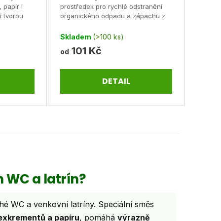
 papír i
prostředek pro rychlé odstranění
z
í tvorbu
organického odpadu a zápachu z
5
 a chalupy.
Vaší latríny a suchého WC.
Skladem
(>100 ks)
hvězdiček.
101 Kč
od
DETAIL
 WC a latrín?
ché WC a venkovní latríny. Speciální směs
exkrementů a papíru
, pomáhá
výrazně