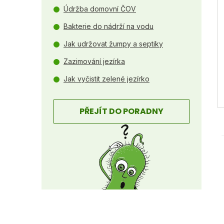
Údržba domovní ČOV
e
Bakterie do nádrží na vodu
l
Jak udržovat žumpy a septiky
Zazimování jezírka
Jak vyčistit zelené jezírko
PŘEJÍT DO PORADNY