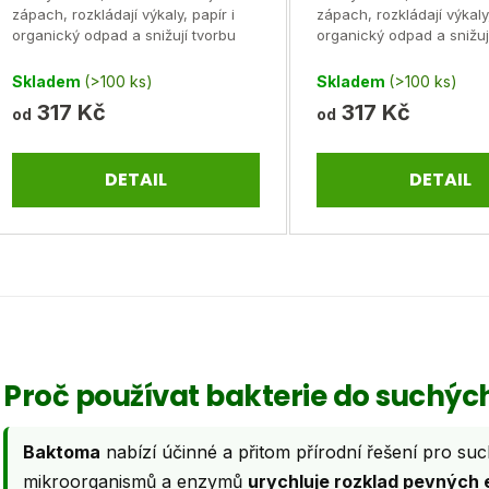
zápach, rozkládají výkaly, papír i
zápach, rozkládají výkaly,
t
k
z
organický odpad a snižují tvorbu
organický odpad a snižuj
5
hmyzu. Ideální pro chaty a chalupy.
hmyzu. Ideální pro chaty
ů
t
Skladem
(>100 ks)
Skladem
(>100 ks)
hvězdiček.
ů
317 Kč
317 Kč
od
od
DETAIL
DETAIL
O
v
l
á
Proč používat bakterie do suchých
d
a
Baktoma
nabízí účinné a přitom přírodní řešení pro su
c
mikroorganismů a enzymů
urychluje rozklad pevných 