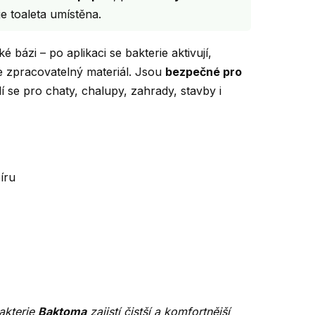
e toaleta umístěna.
 bázi – po aplikaci se bakterie aktivují,
pe zpracovatelný materiál. Jsou
bezpečné pro
dí se pro chaty, chalupy, zahrady, stavby i
íru
bakterie
Baktoma
zajistí čistší a komfortnější