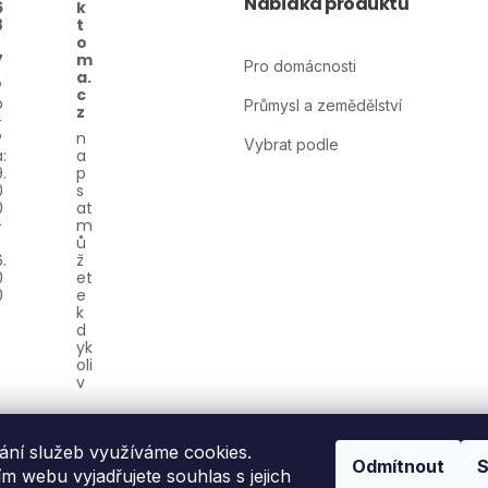
Nabídka produktů
6
k
8
t
o
7
m
Pro domácnosti
a.
c
Průmysl a zemědělství
z
Vybrat podle
ání služeb využíváme cookies.
Odmítnout
S
 webu vyjadřujete souhlas s jejich