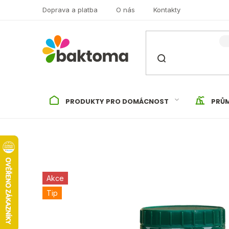
Přejít
Doprava a platba
O nás
Kontakty
na
obsah
PRODUKTY PRO DOMÁCNOST
PRŮM
Akce
Tip