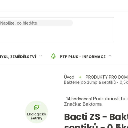
YSL, ZEMĚDĚLSTVÍ
PTP PLUS - INFORMACE
PRODUKTY PRO DO
Bakterie do žump a septiků - 0,5
Průměrné
Podrobnosti ho
14 hodnocení
hodnocení
Značka:
Baktoma
produktu
Bacti ZS - Ba
je
5,0
septiků - 0,5
z