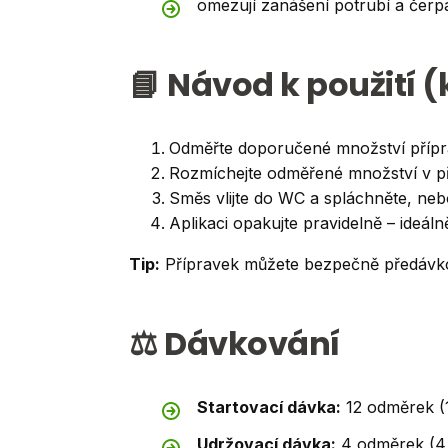
omezují zanášení potrubí a čerpa
📘 Návod k použití 
Odměřte doporučené množství příprav
Rozmíchejte odměřené množství v přib
Směs vlijte do WC a spláchněte, neb
Aplikaci opakujte pravidelně – ideál
Tip:
Přípravek můžete bezpečně předávkov
⚖️ Dávkování
Startovací dávka:
12 odměrek (1
Udržovací dávka:
4 odměrek (4 