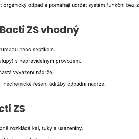
at organický odpad a pomáhají udržet systém funkční bez 
je Bacti ZS vhodný
 žumpou nebo septikem.
halupy) s nepravidelným provozem.
t časté vyvážení nádrže.
ní, nechemické řešení údržby odpadní nádrže.
ti ZS
pně rozkládá kal, tuky a usazeniny.