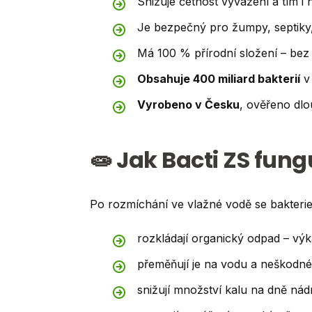
Snižuje četnost vyvážení a tím i
Je bezpečný pro žumpy, septiky,
Má 100 % přírodní složení – bez 
Obsahuje 400 miliard bakterií
v 
Vyrobeno v Česku
, ověřeno dl
🧫 Jak Bacti ZS fung
Po rozmíchání ve vlažné vodě se bakterie 
rozkládají organický odpad – výka
přeměňují je na vodu a neškodné
snižují množství kalu na dně nád