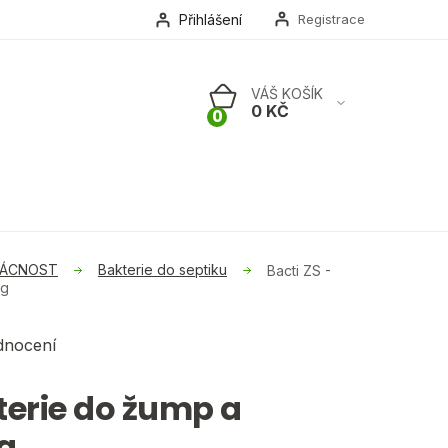
Přihlášení
Registrace
NÁKUPNÍ
KOŠÍK
MÁCNOST
Bakterie do septiku
Bacti ZS -
kg
dnocení
kterie do žump a
kg