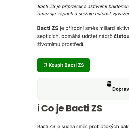
Bacti ZS je přípravek s aktivními bakterie
omezuje zápach a snižuje nutnost vyvážen
Bacti ZS
je přírodní směs miliard akt
septicích, pomáhá udržet nádrž
čisto
životnímu prostředí.
🛒 Koupit Bacti ZS
Doprav
ℹ️ Co je Bacti ZS
Bacti ZS je suchá směs probiotických bak