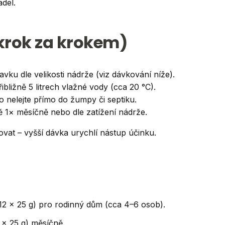
del.
(krok za krokem)
ku dle velikosti nádrže (viz dávkování níže).
ližně 5 litrech vlažné vody (cca 20 °C).
o nelejte přímo do žumpy či septiku.
ně 1× měsíčně nebo dle zatížení nádrže.
at – vyšší dávka urychlí nástup účinku.
2 × 25 g) pro rodinný dům (cca 4–6 osob).
× 25 g) měsíčně.