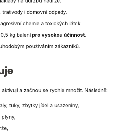
 náklady na údržbu nádrže.
 trativody i domovní odpady.
agresivní chemie a toxických látek.
0,5 kg balení
pro vysokou účinnost.
ouhodobým používáním zákazníků.
uje
aktivují a začnou se rychle množit. Následně:
ly, tuky, zbytky jídel a usazeniny,
 plyny,
rže,