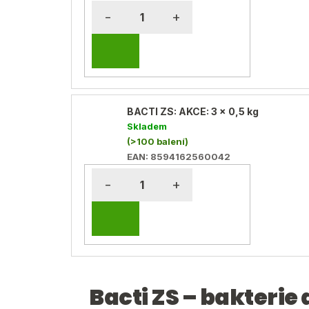
baktoma.cz - AI chat
DO
KOŠÍKU
BACTI ZS: AKCE: 3 x 0,5 kg
Skladem
(>100 balení)
EAN:
8594162560042
DO
KOŠÍKU
Bacti ZS – bakterie