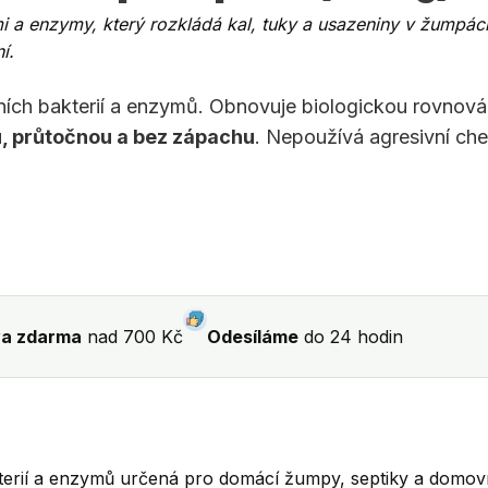
mi a enzymy, který rozkládá kal, tuky a usazeniny v žumpách
í.
ivních bakterií a enzymů. Obnovuje biologickou rovno
u, průtočnou a bez zápachu
. Nepoužívá agresivní chem
a zdarma
nad 700 Kč
Odesíláme
do 24 hodin
terií a enzymů určená pro domácí žumpy, septiky a domovní