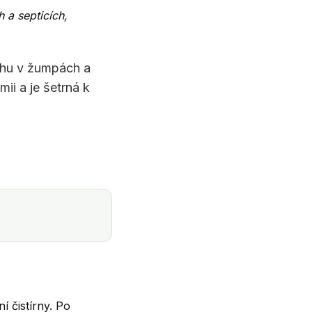
 a septicích,
váhu v žumpách a
ii a je šetrná k
 čistírny. Po