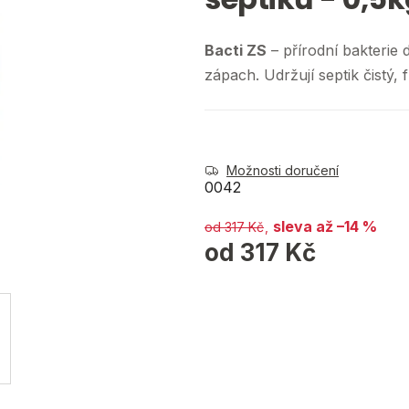
5
hvězdiček.
Bacti ZS
– přírodní bakterie d
zápach. Udržují septik čistý,
Možnosti doručení
0042
až –14 %
od 317 Kč
od
317 Kč
Měrná cena: