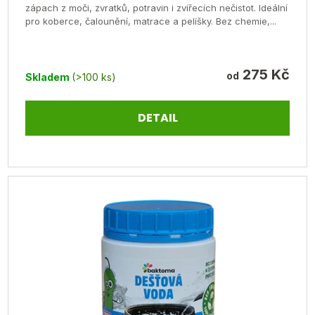
je
zápach z moči, zvratků, potravin i zvířecích nečistot. Ideální
Powered by chaterimo
pro koberce, čalounění, matrace a pelíšky. Bez chemie,...
5,0
z
5
275 Kč
od
Skladem
(>100 ks)
hvězdiček.
DETAIL