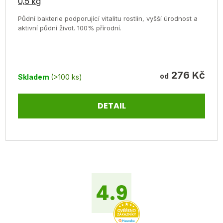
0,5 kg
Půdní bakterie podporující vitalitu rostlin, vyšší úrodnost a
aktivní půdní život. 100% přírodní.
276 Kč
od
Skladem
(>100 ks)
DETAIL
Z
á
p
4.9
a
t
í