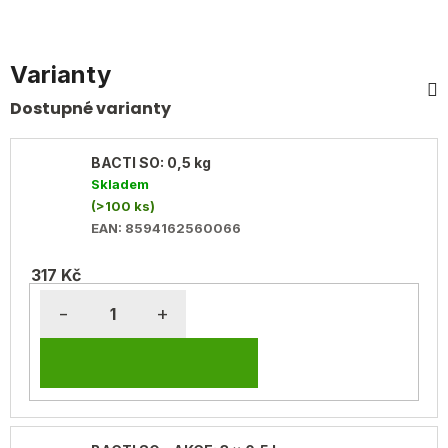
Varianty
BACTI SO: 0,5 kg
Skladem
(>100 ks)
EAN:
8594162560066
317 Kč
DO
KOŠÍKU