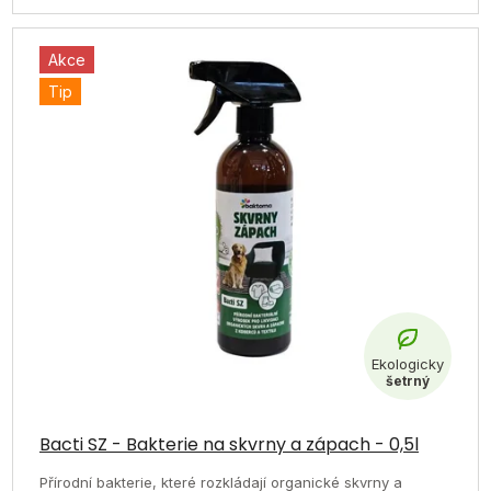
Akce
Tip
Průměrné
hodnocení
Bacti SZ - Bakterie na skvrny a zápach - 0,5l
Odeslat
produktu
Přírodní bakterie, které rozkládají organické skvrny a