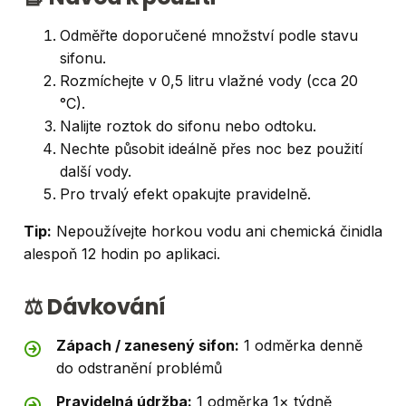
Odměřte doporučené množství podle stavu
sifonu.
Rozmíchejte v 0,5 litru vlažné vody (cca 20
°C).
Nalijte roztok do sifonu nebo odtoku.
Nechte působit ideálně přes noc bez použití
další vody.
Pro trvalý efekt opakujte pravidelně.
Tip:
Nepoužívejte horkou vodu ani chemická činidla
alespoň 12 hodin po aplikaci.
⚖️ Dávkování
Zápach / zanesený sifon:
1 odměrka denně
do odstranění problémů
Pravidelná údržba:
1 odměrka 1× týdně