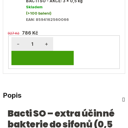
BACTI SO - AKCE: 3 x 0,5 kg
Skladem
(>100 balení)
EAN:
8594162560066
786 Kč
927 Kč
DO
KOŠÍKU
Popis
Bacti SO – extra účinné
bakterie do sifonů (0,5