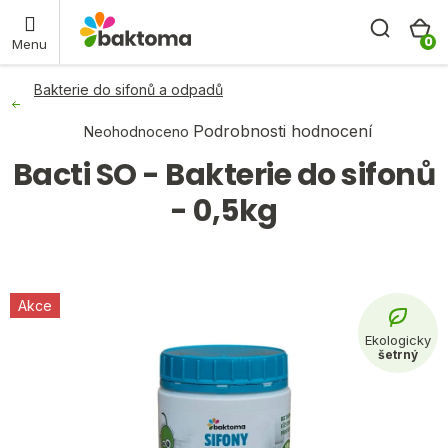
Přejít
Hleda
N
baktoma.cz - AI chat
na
obsah
K
Bakterie do sifonů a odpadů
Průměrné
Podrobnosti hodnocení
Neohodnoceno
hodnocení
Bacti SO - Bakterie do sifonů
produktu
je
- 0,5kg
0,0
z
5
hvězdiček.
Akce