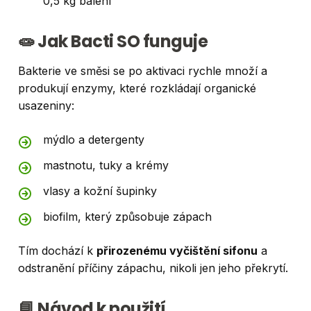
0,5 kg balení
🧫 Jak Bacti SO funguje
Bakterie ve směsi se po aktivaci rychle množí a
produkují enzymy, které rozkládají organické
usazeniny:
mýdlo a detergenty
mastnotu, tuky a krémy
vlasy a kožní šupinky
biofilm, který způsobuje zápach
Tím dochází k
přirozenému vyčištění sifonu
a
odstranění příčiny zápachu, nikoli jen jeho překrytí.
📘 Návod k použití