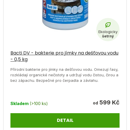
Průměrné
hodnocení
Bacti DV - bakterie pro jímky na dešťovou vodu
- 0,5 kg
produktu
je
Přírodní bakterie pro jímky na dešťovou vodu. Omezují řasy,
rozkládají organické nečistoty a udržují vodu čistou, čirou a
4,7
bez zápachu. Bezpečné pro čerpadla a závlahu.
z
5
hvězdiček.
599 Kč
od
Skladem
(>100 ks)
DETAIL