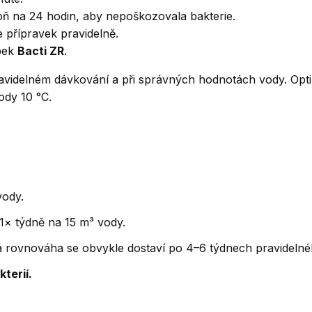
oň na 24 hodin, aby nepoškozovala bakterie.
 přípravek pravidelně.
bek
Bacti ZR
.
avidelném dávkování a při správných hodnotách vody. Opti
ody 10 °C.
vody.
 1× týdně na 15 m³ vody.
á rovnováha se obvykle dostaví po 4–6 týdnech pravidelné
kterií.