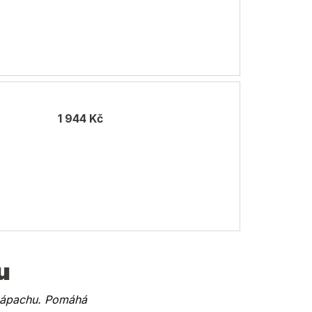
1 944 Kč
u
a zápachu. Pomáhá