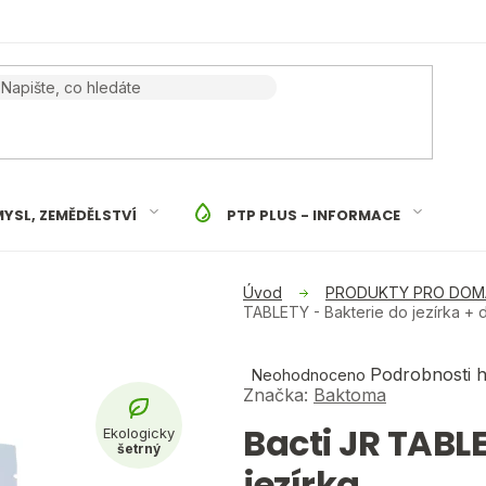
YSL, ZEMĚDĚLSTVÍ
PTP PLUS - INFORMACE
PRODUKTY PRO DO
TABLETY - Bakterie do jezírka
+ 
Průměrné
Podrobnosti 
Neohodnoceno
hodnocení
Značka:
Baktoma
produktu
Bacti JR TABLE
je
0,0
jezírka
z