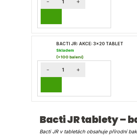
baktoma.cz - AI chat
DO
KOŠÍKU
BACTI JR: AKCE: 3x20 TABLET
Skladem
(>100 balení)
DO
KOŠÍKU
Bacti JR tablety – b
Bacti JR v tabletách obsahuje přírodní bak