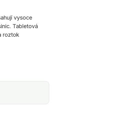
sahují vysoce
sinic. Tabletová
a roztok