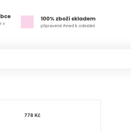
obce
100% zboží skladem
e v
připravené ihned k odeslání
778 Kč