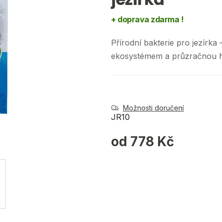
5
hvězdiček.
+ doprava zdarma !
Přírodní bakterie pro jezírk
ekosystémem a průzračnou h
Možnosti doručení
JR10
od
778 Kč
Měrná cena: