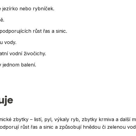
 jezírko nebo rybníček.
ě.
odporujících růst řas a sinic.
u vody.
atní vodní živočichy.
 jednom balení.
uje
cké zbytky – listí, pyl, výkaly ryb, zbytky krmiva a další ma
odporují růst řas a sinic a způsobují hnědou či zelenou vod