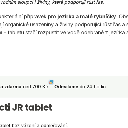
odním sloupci i živiny, které podporují růst řas.
akteriální přípravek pro
jezírka a malé rybníčky
. Ob
ají organické usazeniny a živiny podporující růst řas a 
 tabletu stačí rozpustit ve vodě odebrané z jezírka 
a zdarma
nad 700 Kč
Odesíláme
do 24 hodin
ti JR tablet
blet bez vážení a odměřování.