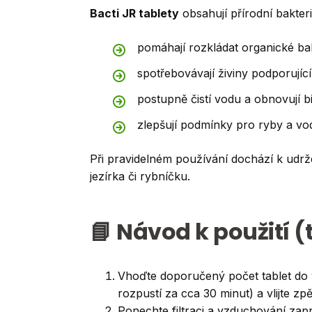
Bacti JR tablety
obsahují přírodní bakteri
pomáhají rozkládat organické bah
spotřebovávají živiny podporující 
postupně čistí vodu a obnovují 
zlepšují podmínky pro ryby a vodn
Při pravidelném používání dochází k udr
jezírka či rybníčku.
📘 Návod k použití (
Vhoďte doporučený počet tablet do vo
rozpustí za cca 30 minut) a vlijte zpě
Ponechte filtraci a vzduchování zap