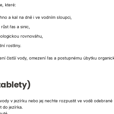
e, které:
no a kal na dně i ve vodním sloupci,
růst řas a sinic,
biologickou rovnováhu,
í rostliny.
žení čistší vody, omezení řas a postupnému úbytku organi
tablety)
dy v jezírku nebo jej nechte rozpustit ve vodě odebrané z
t do jezírka.
nuté.