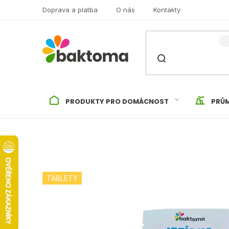
Přejít
Doprava a platba
O nás
Kontakty
na
obsah
PRODUKTY PRO DOMÁCNOST
PRŮM
TABLETY