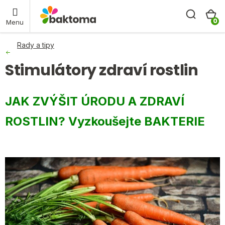
Přejít
Hleda
N
baktoma.cz - AI chat
na
obsah
K
Rady a tipy
Stimulátory zdraví rostlin
JAK ZVÝŠIT ÚRODU A ZDRAVÍ
ROSTLIN? Vyzkoušejte BAKTERIE