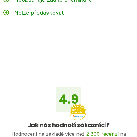
Nelze předávkovat
Z
á
p
a
4.9
t
í
Jak nás hodnotí zákazníci?
Hodnocení na základě více než
2 800 recenzí
na