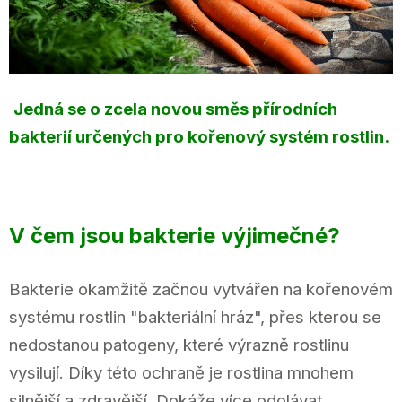
Jedná se o zcela novou směs přírodních
bakterií určených pro kořenový systém rostlin.
V čem jsou bakterie výjimečné?
Bakterie okamžitě začnou vytvářen na kořenovém
systému rostlin "bakteriální hráz", přes kterou se
nedostanou patogeny, které výrazně rostlinu
vysilují. Díky této ochraně je rostlina mnohem
silnější a zdravější. Dokáže více odolávat