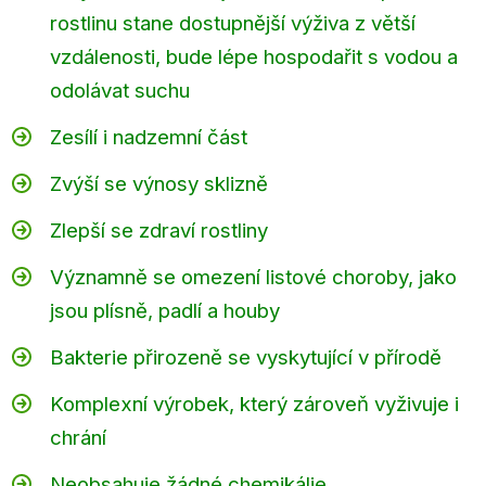
rostlinu stane dostupnější výživa z větší
vzdálenosti, bude lépe hospodařit s vodou a
odolávat suchu
Zesílí i nadzemní část
Zvýší se výnosy sklizně
Zlepší se zdraví rostliny
Odeslat
Významně se omezení listové choroby, jako
Powered by chaterimo
jsou plísně, padlí a houby
Bakterie přirozeně se vyskytující v přírodě
Komplexní výrobek, který zároveň vyživuje i
chrání
Neobsahuje žádné chemikálie