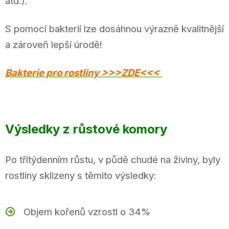
atd.).
S pomocí bakterií lze dosáhnou výrazně kvalitnější
a zároveň lepší úrodě!
Bakterie pro rostliny >>>ZDE<<<
Výsledky z růstové komory
Po třítýdenním růstu, v půdě chudé na živiny, byly
rostliny sklizeny s těmito výsledky:
Objem kořenů vzrostl o 34%